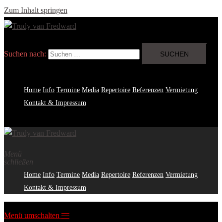
Zum Inhalt springen
Suchen nach:
Home
Info
Termine
Media
Repertoire
Referenzen
Vermietung
Kontakt & Impressum
Menü
schließen
Home
Info
Termine
Media
Repertoire
Referenzen
Vermietung
Kontakt & Impressum
Menü umschalten